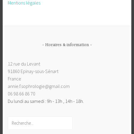
Mentions légales
- Horaires & information -
12 rue du Levant
91860 Epinay-sous-Sénart
France
annie.f.sophrologie@gmail.com
06 98 66 86 70
Du lundi au samedi : 9h - 13h , 14h - 18h.
Rechercher