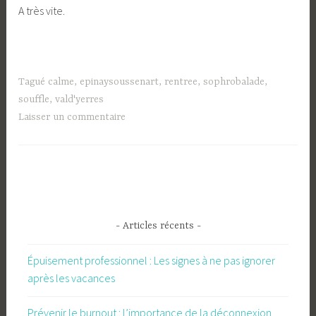
A très vite.
Tagué
calme
,
epinaysoussenart
,
rentree
,
sophrobalade
,
souffle
,
vald'yerres
Laisser un commentaire
- Articles récents -
Épuisement professionnel : Les signes à ne pas ignorer
après les vacances
Prévenir le burnout : l’importance de la déconnexion