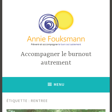
Accéder
au
contenu
principal
Accompagner le burnout
autrement
MENU
ÉTIQUETTE :
RENTREE