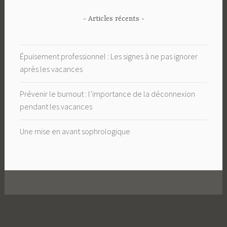
- Articles récents -
Épuisement professionnel : Les signes à ne pas ignorer
après les vacances
Prévenir le burnout : l’importance de la déconnexion
pendant les vacances
Une mise en avant sophrologique