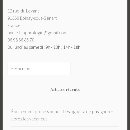
12 rue du Levant
91860 Epinay-sous-Sénart
France
annie.f.sophrologie@gmail.com
06 98 66 86 70
Du lundi au samedi : 9h - 13h , 14h - 18h.
Rechercher
- Articles récents -
Épuisement professionnel : Les signes à ne pas ignorer
après les vacances