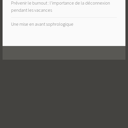
Prévenir le burnout : l’importance de la déconnexion
pendant les vacances
Une mise en avant sophrologique