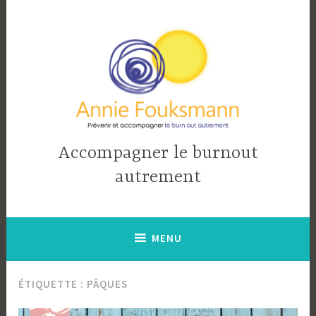
Accéder
au
contenu
principal
Accompagner le burnout
autrement
MENU
ÉTIQUETTE :
PÂQUES