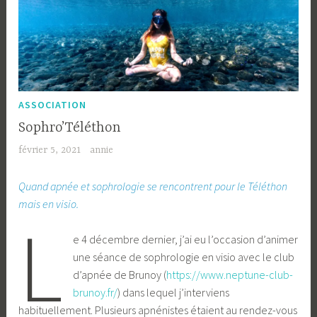
ASSOCIATION
Sophro’Téléthon
février 5, 2021
annie
Quand apnée et sophrologie se rencontrent pour le Téléthon
mais en visio.
L
e 4 décembre dernier, j’ai eu l’occasion d’animer
une séance de sophrologie en visio avec le club
d’apnée de Brunoy (
https://www.neptune-club-
brunoy.fr/
) dans lequel j’interviens
habituellement. Plusieurs apnénistes étaient au rendez-vous