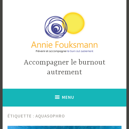
Accéder
au
contenu
principal
Accompagner le burnout
autrement
MENU
ÉTIQUETTE :
AQUASOPHRO