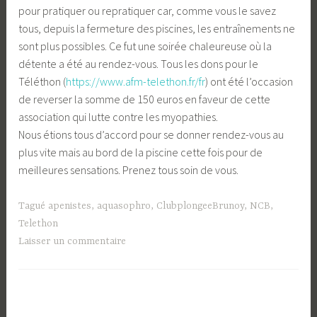
pour pratiquer ou repratiquer car, comme vous le savez
tous, depuis la fermeture des piscines, les entraînements ne
sont plus possibles. Ce fut une soirée chaleureuse où la
détente a été au rendez-vous. Tous les dons pour le
Téléthon (
https://www.afm-telethon.fr/fr
) ont été l’occasion
de reverser la somme de 150 euros en faveur de cette
association qui lutte contre les myopathies.
Nous étions tous d’accord pour se donner rendez-vous au
plus vite mais au bord de la piscine cette fois pour de
meilleures sensations. Prenez tous soin de vous.
Tagué
apenistes
,
aquasophro
,
ClubplongeeBrunoy
,
NCB
,
Telethon
Laisser un commentaire