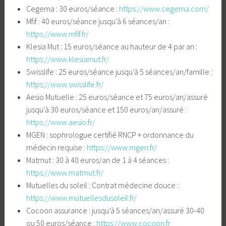
Cegema : 30 euros/séance :
https://www.cegema.com/
Mfif : 40 euros/séance jusqu’à 6 séances/an :
https://www.mfif.fr/
Klesia Mut : 15 euros/séance au hauteur de 4 par an :
https://www.klesiamut.fr/
Swisslife : 25 euros/séance jusqu’à 5 séances/an/famille :
https://www.swisslife.fr/
Aesio Mutuelle : 25 euros/séance et 75 euros/an/assuré
jusqu’à 30 euros/séance et 150 euros/an/assuré :
https://www.aesio.fr/
MGEN : sophrologue certifié RNCP + ordonnance du
médecin requise :
https://www.mgen.fr/
Matmut : 30 à 40 euros/an de 1 à 4 séances :
https://www.matmut.fr/
Mutuelles du soleil : Contrat médecine douce :
https://www.mutuellesdusoleil.fr/
Cocoon assurance : jusqu’à 5 séances/an/assuré 30-40
ou 50 euros/séance :
https://www.cocoon.fr