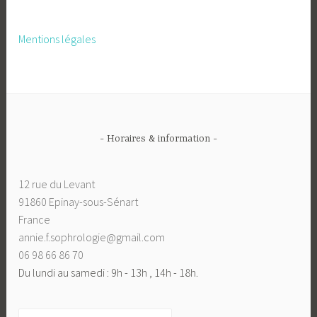
Mentions légales
- Horaires & information -
12 rue du Levant
91860 Epinay-sous-Sénart
France
annie.f.sophrologie@gmail.com
06 98 66 86 70
Du lundi au samedi : 9h - 13h , 14h - 18h.
Rechercher