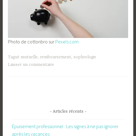
Photo de cottonbro sur
Pexels.com
Tagué
mutuelle
,
remboursement
,
sophrologie
Laisser un commentaire
- Articles récents -
Épuisement professionnel : Les signes à ne pas ignorer
après les vacances