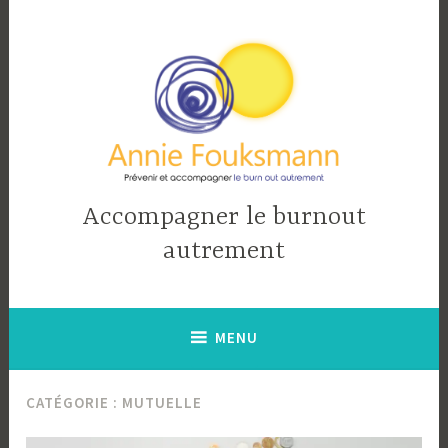
Accéder
au
contenu
principal
Accompagner le burnout
autrement
MENU
CATÉGORIE :
MUTUELLE