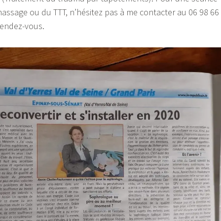
assage ou du TTT, n’hésitez pas à me contacter au 06 98 66
rendez-vous.