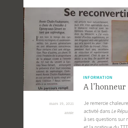
INFORMATION
A l’honneur 
Je remercie chaleur
mars 19, 2021
activité dans
Le Répub
annie
à ses questions sur m
et la pratique du TT