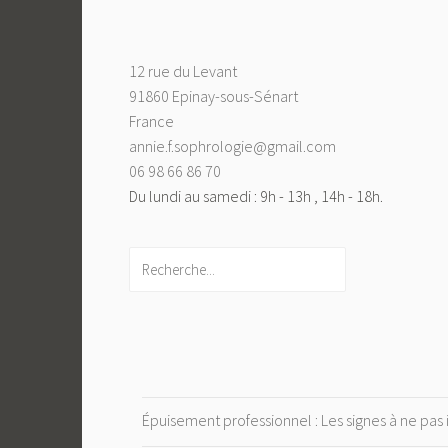
12 rue du Levant
91860 Epinay-sous-Sénart
France
annie.f.sophrologie@gmail.com
06 98 66 86 70
Du lundi au samedi : 9h - 13h , 14h - 18h.
Rechercher
Épuisement professionnel : Les signes à ne pas