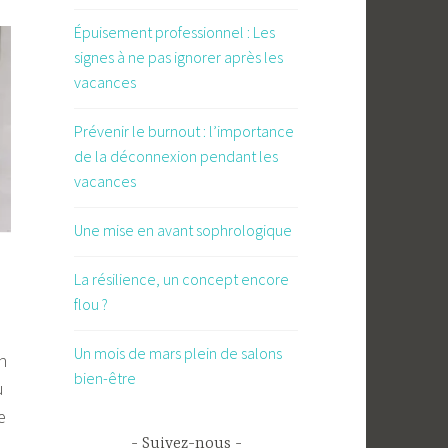
Épuisement professionnel : Les
signes à ne pas ignorer après les
vacances
Prévenir le burnout : l’importance
de la déconnexion pendant les
vacances
Une mise en avant sophrologique
La résilience, un concept encore
flou ?
Un mois de mars plein de salons
n
bien-être
u
e
- Suivez-nous -