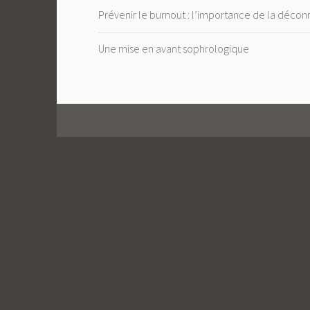
Prévenir le burnout : l’importance de la déco
Une mise en avant sophrologique