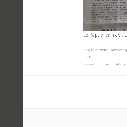
Le Républicain de l
Tagué
Activite
,
anniefso
TTT
Laisser un commentaire