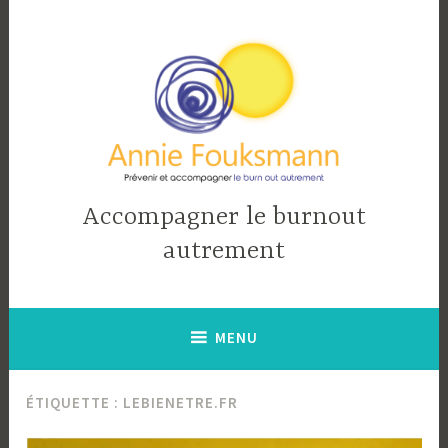
Accéder
au
contenu
principal
Accompagner le burnout
autrement
MENU
ÉTIQUETTE :
LEBIENETRE.FR