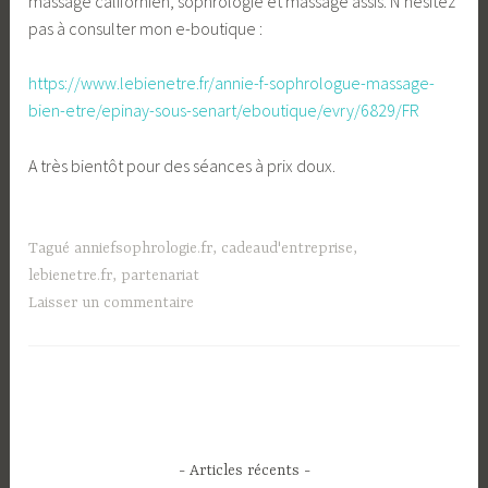
massage californien, sophrologie et massage assis. N’hésitez
pas à consulter mon e-boutique :
https://www.lebienetre.fr/annie-f-sophrologue-massage-
bien-etre/epinay-sous-senart/eboutique/evry/6829/FR
A très bientôt pour des séances à prix doux.
Tagué
anniefsophrologie.fr
,
cadeaud'entreprise
,
lebienetre.fr
,
partenariat
Laisser un commentaire
- Articles récents -