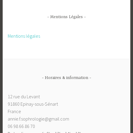
- Mentions Légales -
Mentions légales
- Horaires & information -
12 rue du Levant
91860 Epinay-sous-Sénart
France
annie.f.sophrologie@gmail.com
06 98 66 86 70